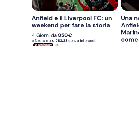
Anfield e il Liverpool FC: un
Una n
weekend per fare la storia
Anfie
Marin
4 Giorni da
850€
come 
4 Giorn