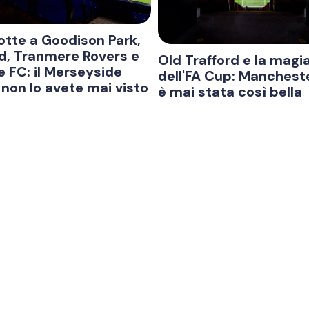
otte a Goodison Park,
ld, Tranmere Rovers e
Old Trafford e la magi
e FC: il Merseyside
dell'FA Cup: Manchest
non lo avete mai visto
è mai stata così bella
i da
495€
3 Giorni da
890€
Info & Link
Contatti
KK
Policy annullamento viaggio
MAIL info@goatway.it
SR
Termini e condizioni
PEC havanasrl@legalmail.it
SEDE
Condizioni generali
REA Milano n 243861
PIVA
Modulo informativo
Privacy Policy